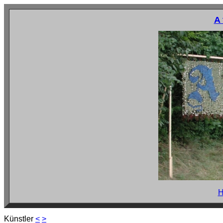
A
H
Künstler
<
>