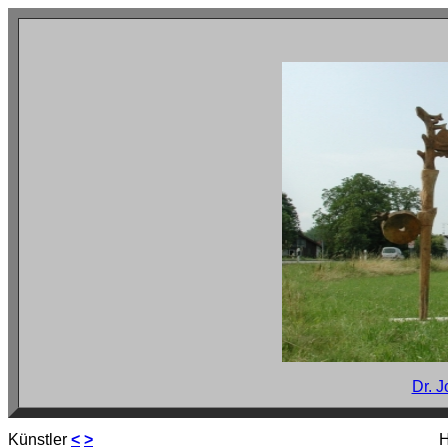
Dr. 
Künstler
<
>
H