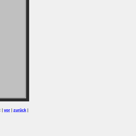
t |
vor
|
zurück
|