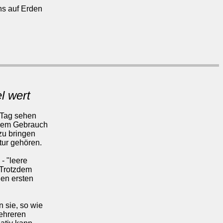
ns auf Erden
l wert
 Tag sehen
dem Gebrauch
zu bringen
tur gehören.
 - "leere
. Trotzdem
 den ersten
 sie, so wie
mehreren