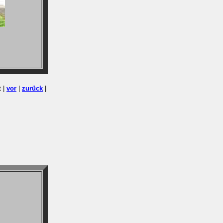
t |
vor
|
zurück
|