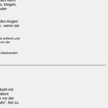
nativ kann
s, biegen,
oder
r den Augen
h - wenn sie
l entfernt und
von der
 Unbekannten
raht mit
dient
e vor der
r", frei zu