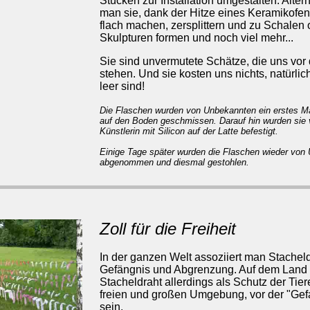
Stücken zur Installation umgestalten. Alter
man sie, dank der Hitze eines Keramikofen
flach machen, zersplittern und zu Schalen 
Skulpturen formen und noch viel mehr...
Sie sind unvermutete Schätze, die uns vo
stehen. Und sie kosten uns nichts, natürlic
leer sind!
Die Flaschen wurden von Unbekannten ein erstes Ma
auf den Boden geschmissen. Darauf hin wurden sie 
Künstlerin mit Silicon auf der Latte befestigt.
Einige Tage später wurden die Flaschen wieder von
abgenommen und diesmal gestohlen.
Zoll für die Freiheit
In der ganzen Welt assoziiert man Stacheld
Gefängnis und Abgrenzung. Auf dem Land 
Stacheldraht allerdings als Schutz der Tier
freien und großen Umgebung, vor der "Gefah
sein.