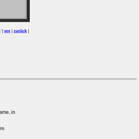
t |
vor
|
zurück
|
ame, in
es