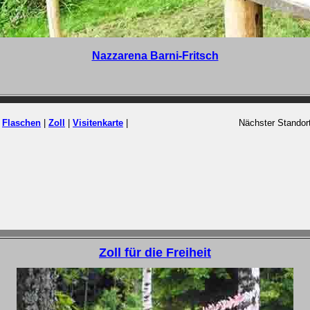
Nazzarena Barni-Fritsch
|
Flaschen
|
Zoll
|
Visitenkarte
|
Nächster Standor
Zoll für die Freiheit