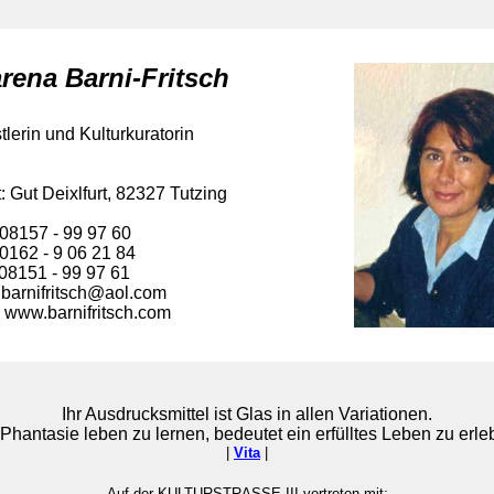
rena Barni-Fritsch
lerin und Kulturkuratorin
: Gut Deixlfurt, 82327 Tutzing
 08157 - 99 97 60
0162 - 9 06 21 84
 08151 - 99 97 61
barnifritsch@aol.com
: www.barnifritsch.com
Ihr Ausdrucksmittel ist Glas in allen Variationen.
 Phantasie leben zu lernen, bedeutet ein erfülltes Leben zu erle
|
Vita
|
Auf der KULTURSTRASSE III vertreten mit: