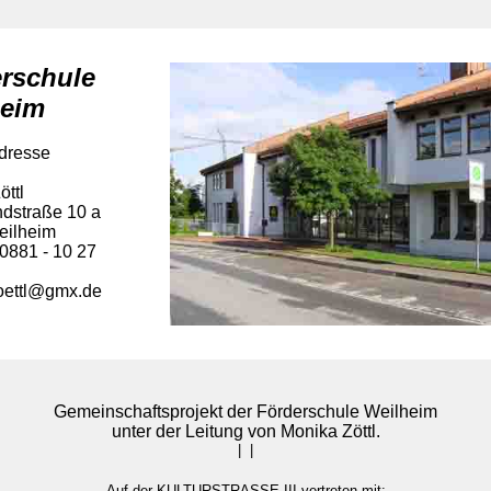
rschule
heim
dresse
öttl
dstraße 10 a
eilheim
 0881 - 10 27
oettl@gmx.de
Gemeinschaftsprojekt der Förderschule Weilheim
unter der Leitung von Monika Zöttl.
| |
Auf der KULTURSTRASSE III vertreten mit: