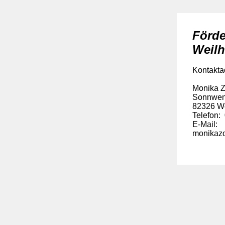
Förde
Weil
Kontakta
Monika Z
Sonnwen
82326 W
Telefon:
E-Mail:
monikaz