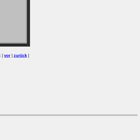
t |
vor
|
zurück
|