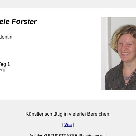
ele Forster
dentin
Weg 1
erg
Künstlerisch tätig in vielerlei Bereichen.
|
Vita
|
Auf der KULTURSTRASSE III vertreten mit: