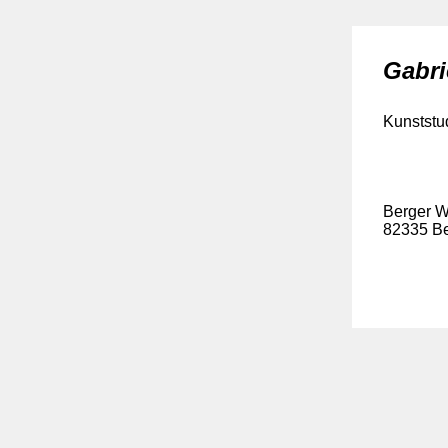
Gabri
Kunststu
Berger 
82335 B