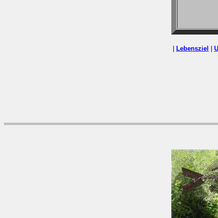
|
Lebensziel
|
U