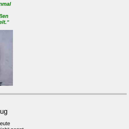
inmal
üßen
lt."
lug
heute