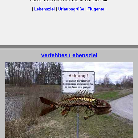
|
Lebensziel
|
Urlaubsgrüße
|
Flugente
|
Verfehltes Lebensziel