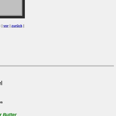
t |
vor
|
zurück
|
l
es
r Butter