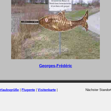
Georges-Frédéric
rlaubsgrüße
|
Flugente
|
Visitenkarte
|
Nächster Standor