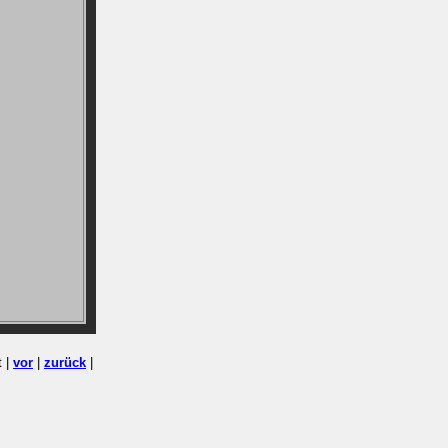
t |
vor
|
zurück
|