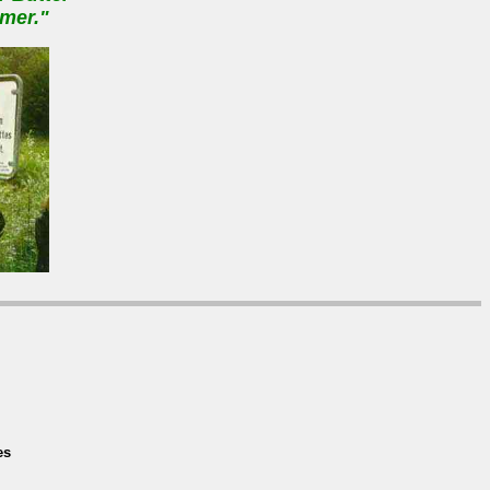
mer."
es