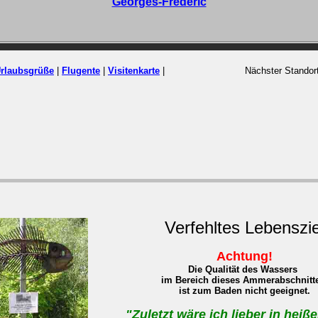
Georges-Frédéric
rlaubsgrüße
|
Flugente
|
Visitenkarte
|
Nächster Standor
Verfehltes Lebenszie
Achtung!
Die Qualität des Wassers
im Bereich dieses Ammerabschnitt
ist zum Baden nicht geeignet.
"Zuletzt wäre ich lieber in heiße