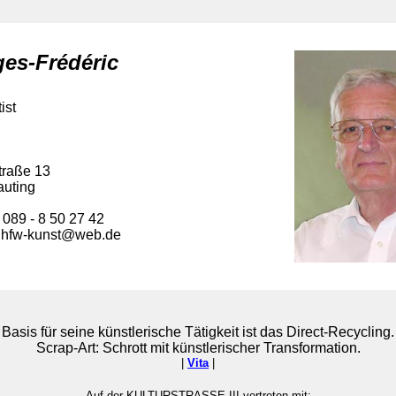
es-Frédéric
ist
traße 13
uting
 089 - 8 50 27 42
 hfw-kunst@web.de
Basis für seine künstlerische Tätigkeit ist das Direct-Recycling.
Scrap-Art: Schrott mit künstlerischer Transformation.
|
Vita
|
Auf der KULTURSTRASSE III vertreten mit: