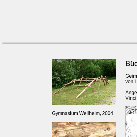
Büc
Geime
von 
Anger
Vinc
Gymnasium Weilheim, 2004