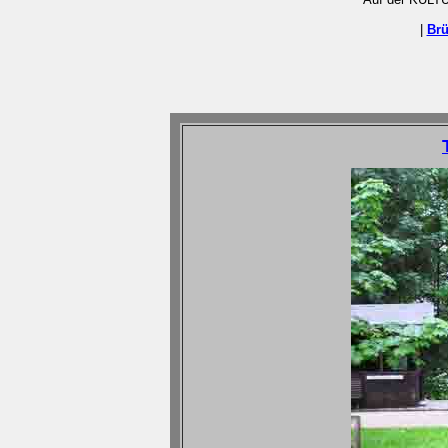
|
Brü