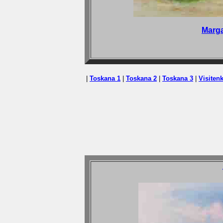
Marga
|
Toskana 1
|
Toskana 2
|
Toskana 3
|
Visitenk