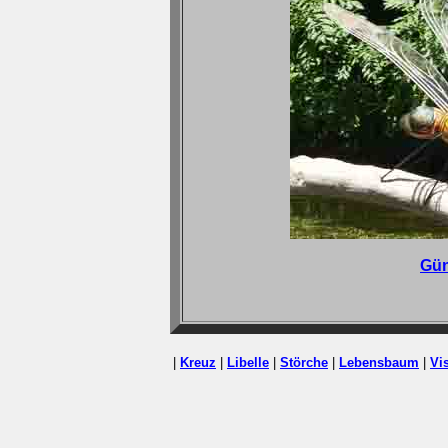
Gün
|
Kreuz
|
Libelle
|
Störche
|
Lebensbaum
|
Vi