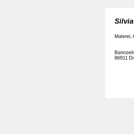
Silvi
Malerei,
Bannzeil
86911 D