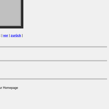
t |
vor
|
zurück
|
 zur Homepage