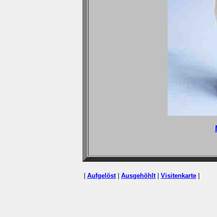
|
Aufgelöst
|
A
usgehöhlt
|
Visitenkarte
|