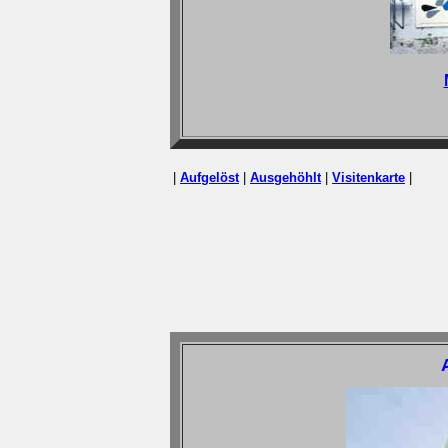
|
Aufgelöst
|
A
usgehöhlt
|
Visitenkarte
|